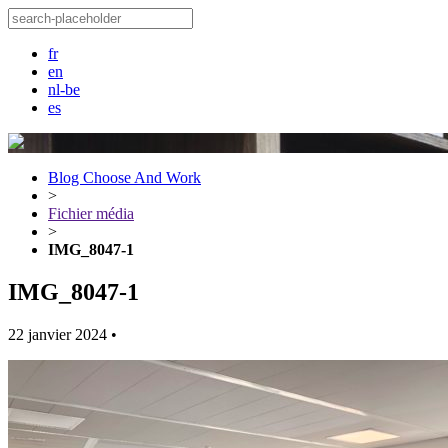
fr
en
nl-be
es
Blog Choose And Work
>
Fichier média
>
IMG_8047-1
IMG_8047-1
22 janvier 2024
•