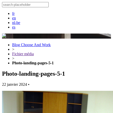
fr
en
nl-be
es
Blog Choose And Work
>
Fichier média
>
Photo-landing-pages-5-1
Photo-landing-pages-5-1
22 janvier 2024
•