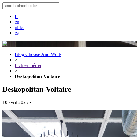
fr
en
nl-be
es
Blog Choose And Work
>
Fichier média
>
Deskopolitan-Voltaire
Deskopolitan-Voltaire
10 avril 2025
•