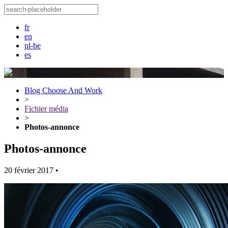
fr
en
nl-be
es
Blog Choose And Work
>
Fichier média
>
Photos-annonce
Photos-annonce
20 février 2017
•