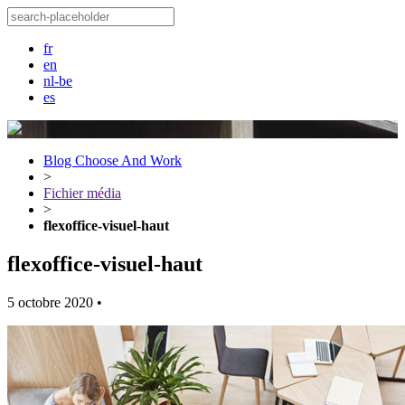
fr
en
nl-be
es
Blog Choose And Work
>
Fichier média
>
flexoffice-visuel-haut
flexoffice-visuel-haut
5 octobre 2020
•