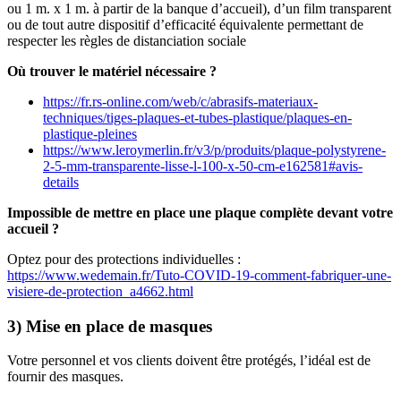
ou 1 m. x 1 m. à partir de la banque d’accueil), d’un film transparent
ou de tout autre dispositif d’efficacité équivalente permettant de
respecter les règles de distanciation sociale
Où trouver le matériel nécessaire ?
https://fr.rs-online.com/web/c/abrasifs-materiaux-
techniques/tiges-plaques-et-tubes-plastique/plaques-en-
plastique-pleines
https://www.leroymerlin.fr/v3/p/produits/plaque-polystyrene-
2-5-mm-transparente-lisse-l-100-x-50-cm-e162581#avis-
details
Impossible de mettre en place une plaque complète devant votre
accueil ?
Optez pour des protections individuelles :
https://www.wedemain.fr/Tuto-COVID-19-comment-fabriquer-une-
visiere-de-protection_a4662.html
3) Mise en place de masques
Votre personnel et vos clients doivent être protégés, l’idéal est de
fournir des masques.