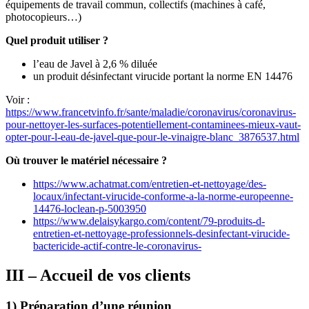
équipements de travail commun, collectifs (machines à café,
photocopieurs…)
Quel produit utiliser ?
l’eau de Javel à 2,6 % diluée
un produit désinfectant virucide portant la norme EN 14476
Voir :
https://www.francetvinfo.fr/sante/maladie/coronavirus/coronavirus-
pour-nettoyer-les-surfaces-potentiellement-contaminees-mieux-vaut-
opter-pour-l-eau-de-javel-que-pour-le-vinaigre-blanc_3876537.html
Où trouver le matériel nécessaire ?
https://www.achatmat.com/entretien-et-nettoyage/des-
locaux/infectant-virucide-conforme-a-la-norme-europeenne-
14476-loclean-p-5003950
https://www.delaisykargo.com/content/79-produits-d-
entretien-et-nettoyage-professionnels-desinfectant-virucide-
bactericide-actif-contre-le-coronavirus-
III – Accueil de vos clients
1) Préparation d’une réunion