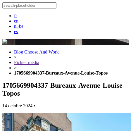
fr
en
nl-be
es
Blog Choose And Work
>
Fichier média
>
1705669904337-Bureaux-Avenue-Louise-Topos
1705669904337-Bureaux-Avenue-Louise-
Topos
14 octobre 2024
•