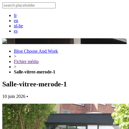
fr
en
nl-be
es
Blog Choose And Work
>
Fichier média
>
Salle-vitree-merode-1
Salle-vitree-merode-1
10 juin 2026
•