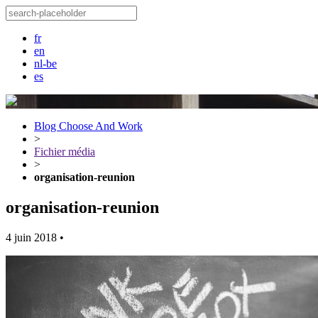
fr
en
nl-be
es
Blog Choose And Work
>
Fichier média
>
organisation-reunion
organisation-reunion
4 juin 2018
•