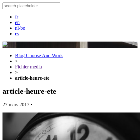
fr
en
nl-be
es
Blog Choose And Work
>
Fichier média
>
article-heure-ete
article-heure-ete
27 mars 2017
•