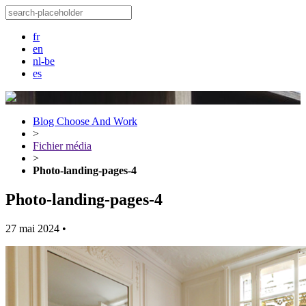
fr
en
nl-be
es
Blog Choose And Work
>
Fichier média
>
Photo-landing-pages-4
Photo-landing-pages-4
27 mai 2024
•