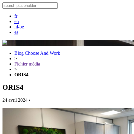
fr
en
nl-be
es
Blog Choose And Work
>
Fichier média
>
ORIS4
ORIS4
24 avril 2024
•