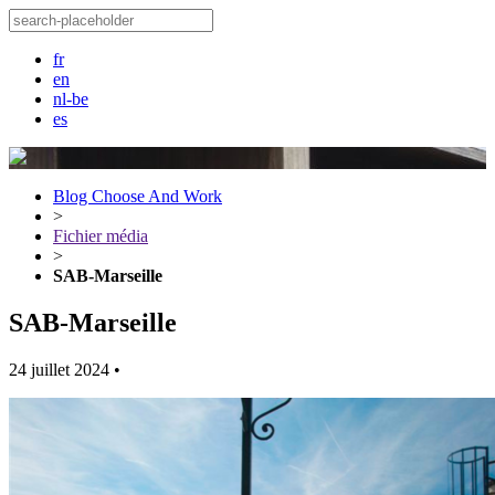
fr
en
nl-be
es
Blog Choose And Work
>
Fichier média
>
SAB-Marseille
SAB-Marseille
24 juillet 2024
•