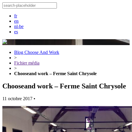
fr
en
nl-be
es
Blog Choose And Work
>
Fichier média
>
Chooseand work – Ferme Saint Chrysole
Chooseand work – Ferme Saint Chrysole
11 octobre 2017
•