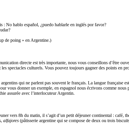
is : No hablo español, ¿puedo hablarle en inglés por favor?
yudar?
oup de poing » en Argentine.)
munication directe est très importante, nous vous conseillons d’être ouv
t les spectacles culturels. Vous pouvez toujours gagner des points en prop
rgentins qui ne parlent pas souvent le français. La langue française est 
n. Pour vous donner un exemple, en espagnol nous écrivons comme nous pr
ie assurée avec l’interlocuteur Argentin.
uner vers 8h du matin, il s’agit d’un petit déjeuner continental : café, th
s,
alfajores
(pâtisserie argentine qui se compose de deux ou trois biscuit