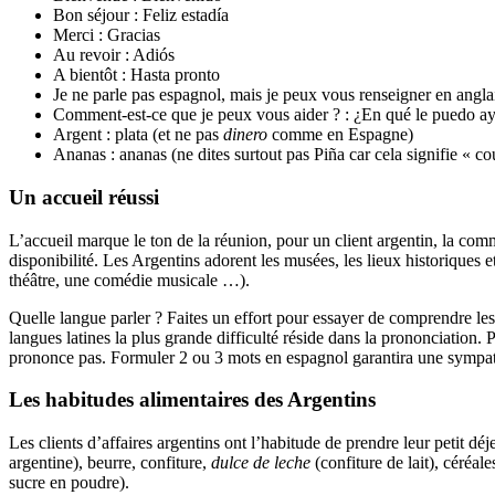
Bon séjour : Feliz estadía
Merci : Gracias
Au revoir : Adiós
A bientôt : Hasta pronto
Je ne parle pas espagnol, mais je peux vous renseigner en angla
Comment-est-ce que je peux vous aider ? : ¿En qué le puedo a
Argent : plata (et ne pas
dinero
comme en Espagne)
Ananas : ananas (ne dites surtout pas Piña car cela signifie « c
Un accueil réussi
L’accueil marque le ton de la réunion, pour un client argentin, la com
disponibilité. Les Argentins adorent les musées, les lieux historiques e
théâtre, une comédie musicale …).
Quelle langue parler ? Faites un effort pour essayer de comprendre les a
langues latines la plus grande difficulté réside dans la prononciatio
prononce pas. Formuler 2 ou 3 mots en espagnol garantira une sympath
Les habitudes alimentaires des Argentins
Les clients d’affaires argentins ont l’habitude de prendre leur petit déje
argentine), beurre, confiture,
dulce de leche
(confiture de lait), céréale
sucre en poudre).