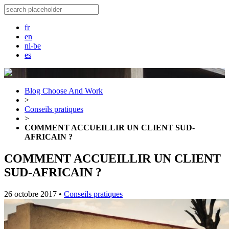
fr
en
nl-be
es
Blog Choose And Work
>
Conseils pratiques
>
COMMENT ACCUEILLIR UN CLIENT SUD-
AFRICAIN ?
COMMENT ACCUEILLIR UN CLIENT
SUD-AFRICAIN ?
26 octobre 2017
•
Conseils pratiques