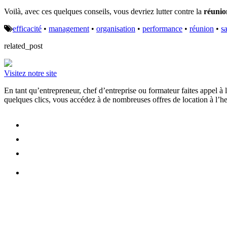
Voilà, avec ces quelques conseils, vous devriez lutter contre la
réunio
efficacité
•
management
•
organisation
•
performance
•
réunion
•
s
related_post
Visitez notre site
En tant qu’entrepreneur, chef d’entreprise ou formateur faites appel 
quelques clics, vous accédez à de nombreuses offres de location à l’heu