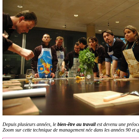
Depuis plusieurs années, le
bien-être au travail
est devenu une préocc
Zoom sur cette technique de management née dans les années 90 et q