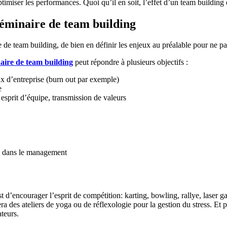
iser les performances. Quoi qu’il en soit, l’effet d’un team building es
 séminaire de team building
 de team building, de bien en définir les enjeux au préalable pour ne pas
aire de team building
peut répondre à plusieurs objectifs :
aux d’entreprise (burn out par exemple)
e
 esprit d’équipe, transmission de valeurs
ce dans le management
ut est d’encourager l’esprit de compétition: karting, bowling, rallye, lase
era des ateliers de yoga ou de réflexologie pour la gestion du stress. Et 
teurs.