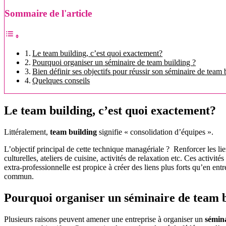
Sommaire de l'article
Le team building, c’est quoi exactement?
Pourquoi organiser un séminaire de team building ?
Bien définir ses objectifs pour réussir son séminaire de team 
Quelques conseils
Le team building, c’est quoi exactement?
Littéralement,
team building
signifie « consolidation d’équipes ».
L’objectif principal de cette technique managériale ? Renforcer les lien
culturelles, ateliers de cuisine, activités de relaxation etc. Ces activi
extra-professionnelle est propice à créer des liens plus forts qu’en e
commun.
Pourquoi organiser un séminaire de team b
Plusieurs raisons peuvent amener une entreprise à organiser un
sémina