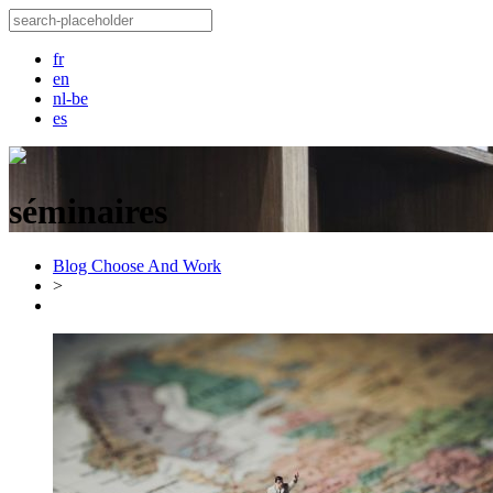
fr
en
nl-be
es
séminaires
Blog Choose And Work
>