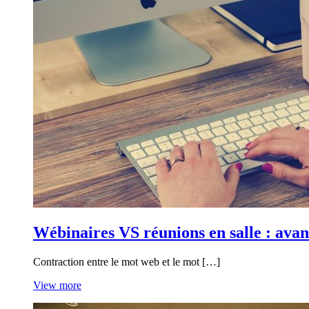
Wébinaires VS réunions en salle : avan
Contraction entre le mot web et le mot […]
View more